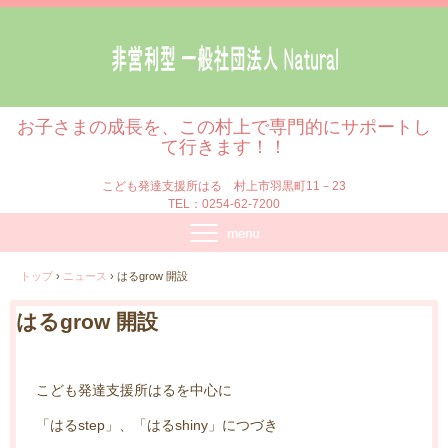
お子さまの成長を、この村上で専門的にサポートし
て行きます！！
こども発達支援所はる 村上市羽黒町11－23
TEL：0254-62-7200
トップ
›
ニュース
›
はるgrow 開設
はるgrow 開設
こども発達支援所はるを中心に
「はるstep」、「はるshiny」につづき