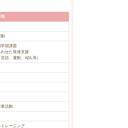
容等
運動
別学習課題
あわせた発達支援
言語、運動、ADL等）
作業活動
ルトレーニング