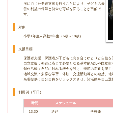
況に応じた発達支援を行うことにより、子どもの最
善の利益の保障と健全な育成を図ることが目的で
す。
対象
小学1年生～高校3年生（6歳～18歳）
支援目標
保護者支援：保護者が子どもに向き合うゆとりと自信を
自立支援：発達に応じて必要となる基本的ADLや自立生
創作活動：自然に触れる機会を設け、季節の変化を感じ
地域交流：多様な学習・体験・交流活動等との連携、地
余暇提供：自分自身をリラックスさせ、諸活動を自己選
利用例（平日）
時間
スケジュール
13:30
送迎
学校発