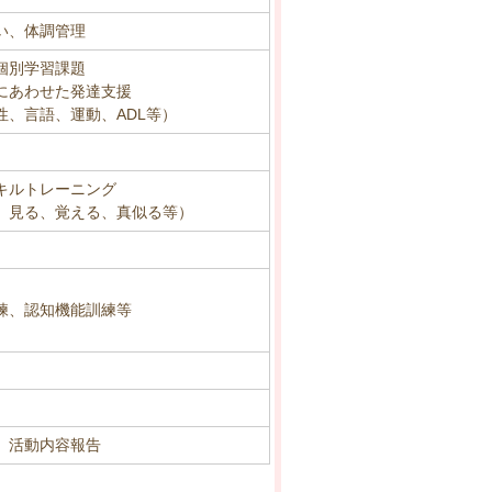
い、体調管理
個別学習課題
にあわせた発達支援
性、言語、運動、ADL等）
キルトレーニング
、見る、覚える、真似る等）
練、認知機能訓練等
、活動内容報告