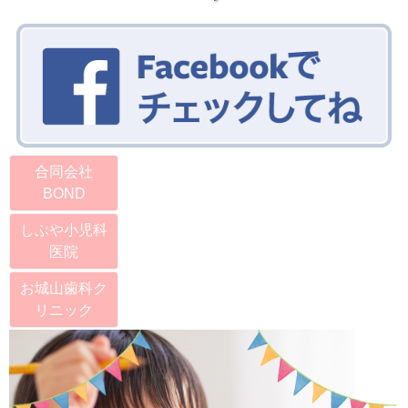
合同会社
BOND
しぶや小児科
医院
お城山歯科ク
リニック