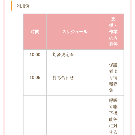
利用例
支
援・
時間
スケジュール
作業
の内
容等
10:00
対象児宅着
保護
者よ
10:05
打ち合わせ
り情
報収
集
呼吸
や嚥
下機
能等
に対
する