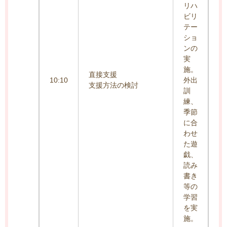
リハ
ビリ
テー
ショ
ンの
実
施。
直接支援
10:10
外出
支援方法の検討
訓
練、
季節
に合
わせ
た遊
戯、
読み
書き
等の
学習
を実
施。