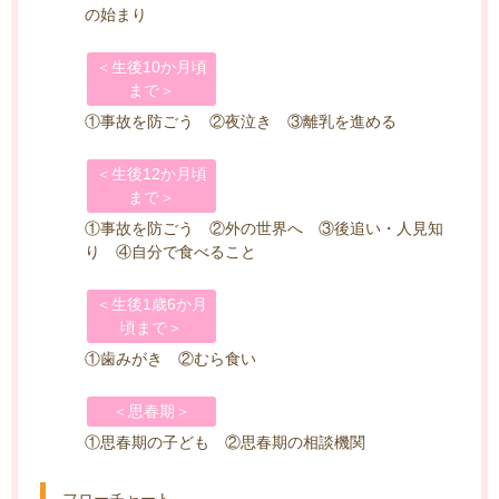
の始まり
＜生後10か月頃
まで＞
①事故を防ごう ②夜泣き ③離乳を進める
＜生後12か月頃
まで＞
①事故を防ごう ②外の世界へ ③後追い・人見知
り ④自分で食べること
＜生後1歳6か月
頃まで＞
①歯みがき ②むら食い
＜思春期＞
①思春期の子ども ②思春期の相談機関
フローチャート