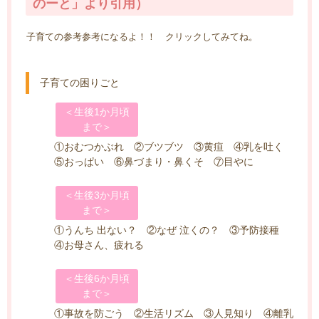
のーと」より引用）
子育ての参考参考になるよ！！ クリックしてみてね。
子育ての困りごと
＜生後1か月頃
まで＞
①おむつかぶれ ②ブツブツ ③黄疸 ④乳を吐く
⑤おっぱい ⑥鼻づまり・鼻くそ ⑦目やに
＜生後3か月頃
まで＞
①うんち 出ない？ ②なぜ 泣くの？ ③予防接種
④お母さん、疲れる
＜生後6か月頃
まで＞
①事故を防ごう ②生活リズム ③人見知り ④離乳