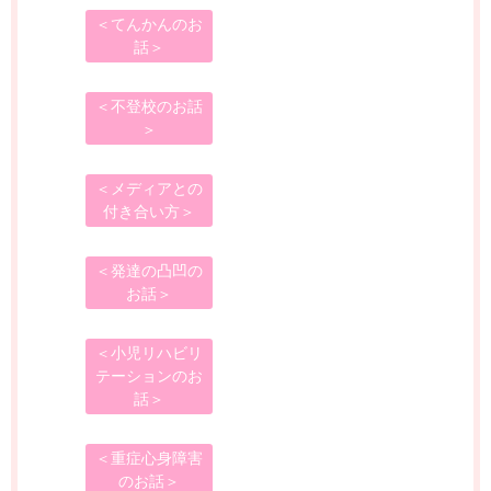
＜てんかんのお
話＞
＜不登校のお話
＞
＜メディアとの
付き合い方＞
＜発達の凸凹の
お話＞
＜小児リハビリ
テーションのお
話＞
＜重症心身障害
のお話＞