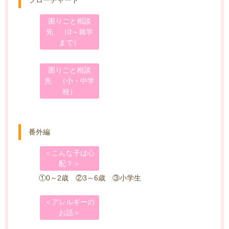
困りごと相談
先 （0～就学
まで）
困りごと相談
先 （小・中学
校）
番外編
＜こんな子は心
配？＞
①0～2歳 ②3～6歳 ③小学生
＜アレルギーの
お話＞