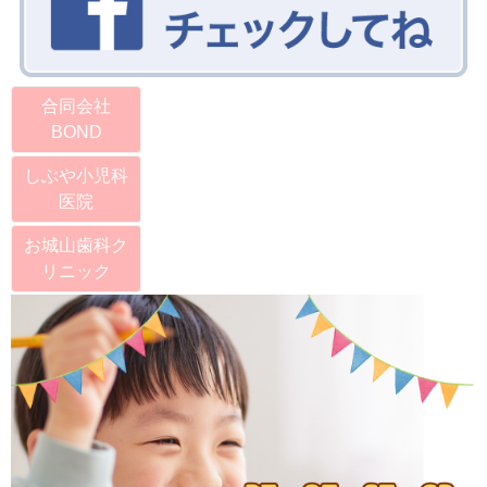
合同会社
BOND
しぶや小児科
医院
お城山歯科ク
リニック