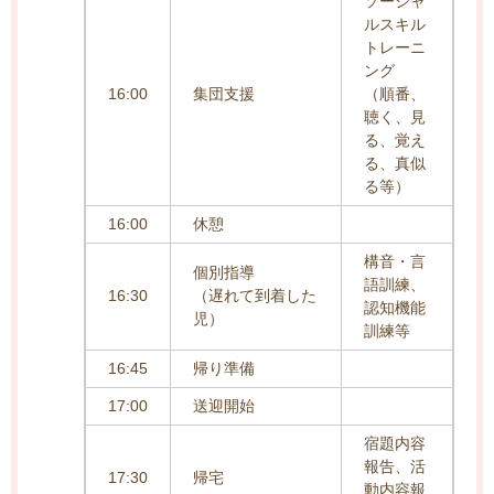
ソーシャ
ルスキル
トレーニ
ング
16:00
集団支援
（順番、
聴く、見
る、覚え
る、真似
る等）
16:00
休憩
構音・言
個別指導
語訓練、
16:30
（遅れて到着した
認知機能
児）
訓練等
16:45
帰り準備
17:00
送迎開始
宿題内容
報告、活
17:30
帰宅
動内容報