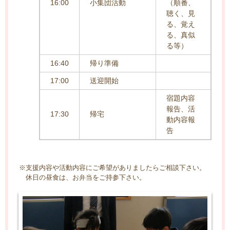
16:00
小集団活動
（順番、
聴く、見
る、覚え
る、真似
る等）
16:40
帰り準備
17:00
送迎開始
宿題内容
報告、活
17:30
帰宅
動内容報
告
※支援内容や活動内容にご希望がありましたらご相談下さい。
休日の昼食は、お弁当をご持参下さい。