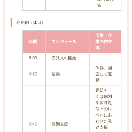
告
利用例（休日）
支援・作
時間
スケジュール
業の内容
等
9:00
受け入れ開始
体操、園
9:15
運動
庭にて運
動
宿題もし
くは個別
学習課題
個々のレ
ベルにあ
わせた発
9:45
個別支援
達支援