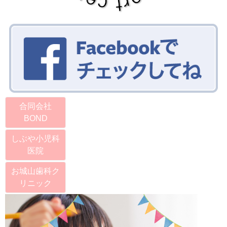
合同会社
BOND
しぶや小児科
医院
お城山歯科ク
リニック